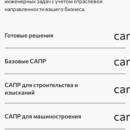
инженерных задач с учетом отраслевой
направленности вашего бизнеса.
ca
Готовые решения
ca
Базовые САПР
САПР для строительства и
ca
изысканий
ca
САПР для машиностроения