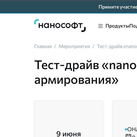
Примите участ
Продукты
По
Главная
/
Мероприятия
/
Тест-драйв «nan
Тест-драйв «nano
армирования»
ОН
9 июня