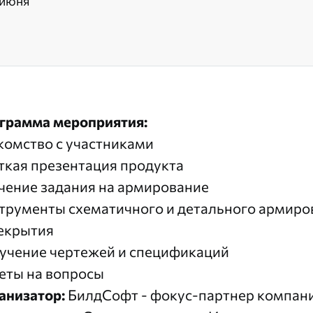
 июня
грамма мероприятия:
комство с участниками
ткая презентация продукта
чение задания на армирование
трументы схематичного и детального армиро
екрытия
учение чертежей и спецификаций
еты на вопросы
анизатор:
БилдСофт
- фокус-партнер компан