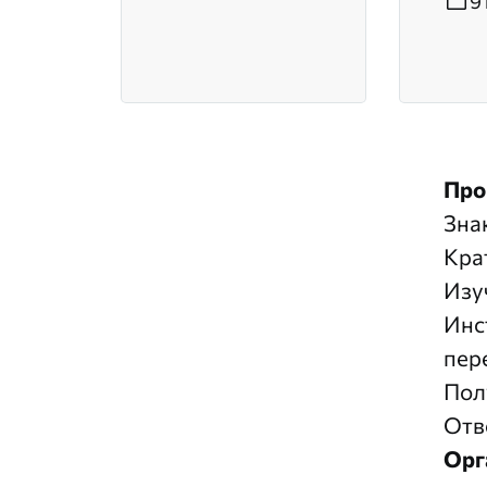
9
Про
Зна
Кра
Изу
Инс
пер
Пол
Отв
Орг