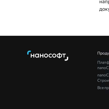
нап
док
Прод
Плат
nano
nanoC
Строи
Все п