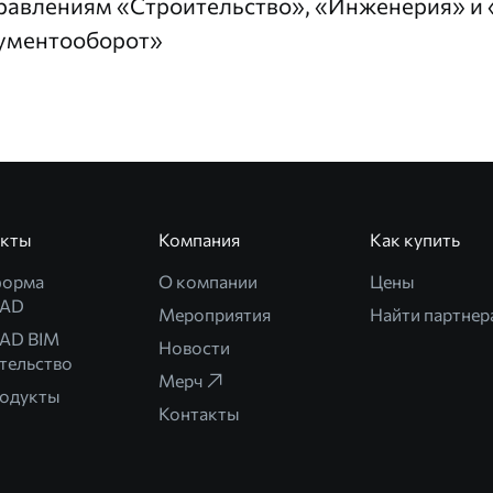
равлениям «Строительство», «Инженерия» и
ументооборот»
укты
Компания
Как купить
форма
О компании
Цены
CAD
Мероприятия
Найти партнер
AD BIM
Новости
тельство
Мерч
родукты
Контакты