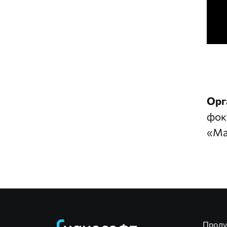
Орг
фок
«Ма
Прод