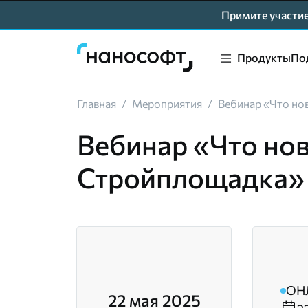
Примите участ
Продукты
По
Главная
/
Мероприятия
/
Вебинар «Что но
Вебинар «Что но
Стройплощадка»
ОН
22 мая 2025