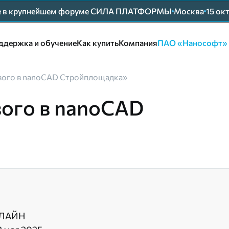
ие в крупнейшем форуме СИЛА ПЛАТФОРМЫ
Москва
15 ок
ддержка и обучение
Как купить
Компания
ПАО «Нанософт»
вого в nanoCAD Стройплощадка»
вого в nanoCAD
ЛАЙН