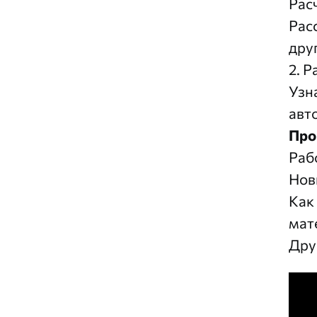
Рас
Рас
дру
2. 
Узн
авт
Про
Раб
Нов
Как
мат
Дру