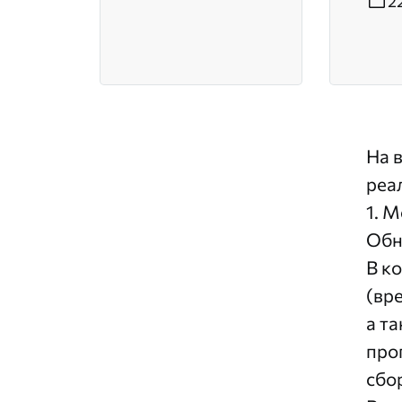
2
На 
реа
1. 
Обн
В к
(вр
а т
про
сбо