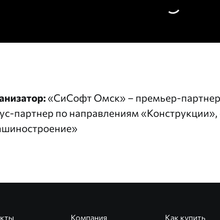
анизатор:
«СиСофт Омск»
– премьер-партнер
ус-партнер по направлениям «Конструкции»,
шиностроение»
укты
Компания
Как купить