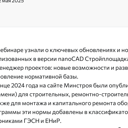
2 мая 2025
вебинаре узнали о ключевых обновлениях и н
лизованных в версии nanoCAD Стройплощадка
Менеджер проектов: новые возможности и раз
овление нормативной базы.
онце 2024 года на сайте Минстроя были опуб
емени) для строительных, ремонтно-строител
акже для монтажа и капитального ремонта обо
граммы эти нормы добавлены в классификатор
рниками ГЭСН и ЕНиР.