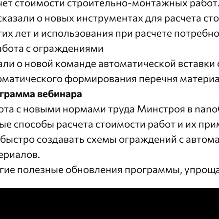
чет стоимости строительно-монтажных работ
сказали о новых инструментах для расчета сто
гих лет и использования при расчете потребно
Работа с ограждениями
али о новой команде автоматической вставки 
оматического формирования перечня материа
грамма вебинара
ота с новыми нормами труда Минстроя в nan
ые способы расчета стоимости работ и их при
 быстро создавать схемы ограждений с автом
ериалов.
гие полезные обновления программы, упрощ