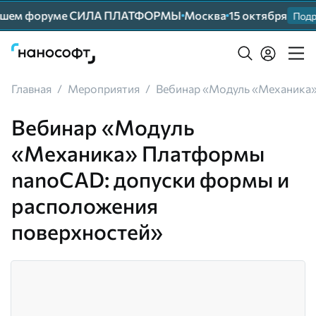
нейшем форуме СИЛА ПЛАТФОРМЫ
Москва
15 октября
Подр
Главная
/
Мероприятия
/
Вебинар «Модуль «Механика»
Вебинар «Модуль
«Механика» Платформы
nanoCAD: допуски формы и
расположения
поверхностей»