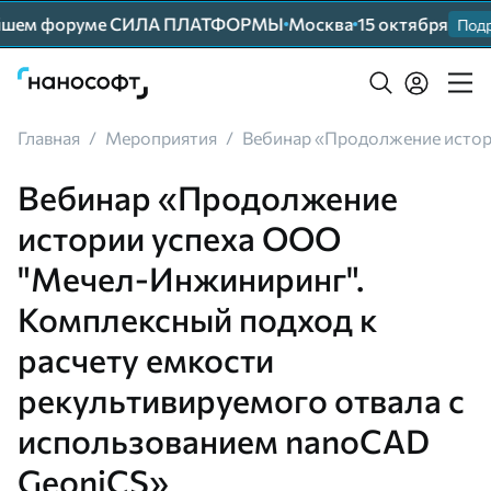
нейшем форуме СИЛА ПЛАТФОРМЫ
Москва
15 октября
Подр
Главная
/
Мероприятия
/
Вебинар «Продолжение истор
Вебинар «Продолжение
истории успеха ООО
"Мечел-Инжиниринг".
Комплексный подход к
расчету емкости
рекультивируемого отвала с
использованием nanoCAD
GeoniCS»