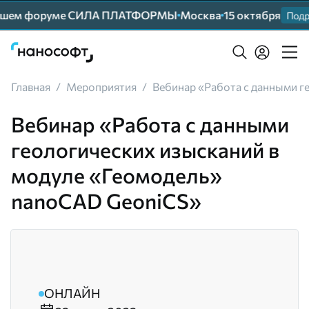
нейшем форуме СИЛА ПЛАТФОРМЫ
Москва
15 октября
Подр
Главная
/
Мероприятия
/
Вебинар «Работа с данными г
Вебинар «Работа с данными
геологических изысканий в
модуле «Геомодель»
nanoCAD GeoniCS»
ОНЛАЙН