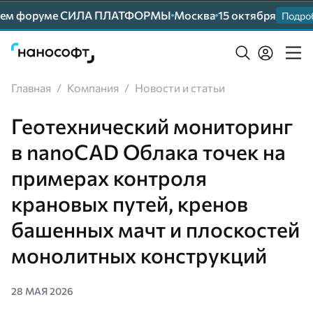
шем форуме СИЛА ПЛАТФОРМЫ
Москва
15 октября
Подробн
Главная
/
Компания
/
Новости и статьи
Геотехнический мониторинг
в nanoCAD Облака точек на
примерах контроля
крановых путей, кренов
башенных мачт и плоскостей
монолитных конструкций
28 МАЯ 2026