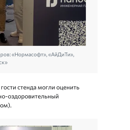
еров: «Нормасофт», «АйДиТи»,
ск»
ости стенда могли оценить
рно-оздоровительный
дом).