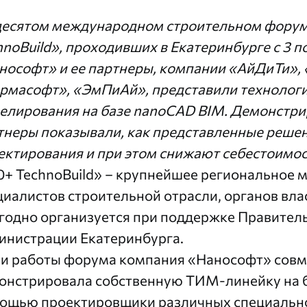
десятом международном строительном форуме
hnoBuild», проходивших в Екатеринбурге с 3 п
нософт» и ее партнеры, компании «АйДиТи»,
рмасофт», «ЭмПиАй», представили технолог
елирования на базе nanoCAD BIM. Демонстри
тнеры показывали, как представленные реше
ектирования и при этом снижают себестоимос
0+ TechnoBuild» – крупнейшее региональное м
циалистов строительной отрасли, органов вла
годно организуется при поддержке Правитель
инистрации Екатеринбурга.
ни работы форума компания «Нанософт» совм
онстрировала собственную ТИМ-линейку на б
ощью проектировщики различных специально