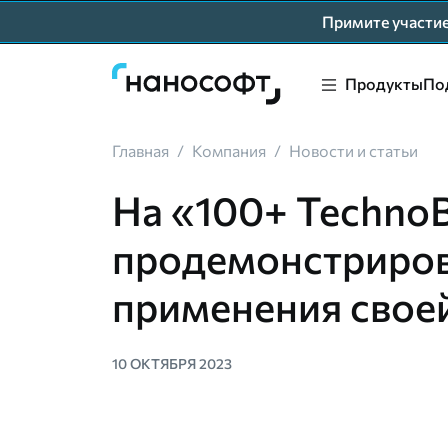
Примите участ
Продукты
По
Главная
/
Компания
/
Новости и статьи
На «100+ Techno
продемонстриров
применения свое
10 ОКТЯБРЯ 2023