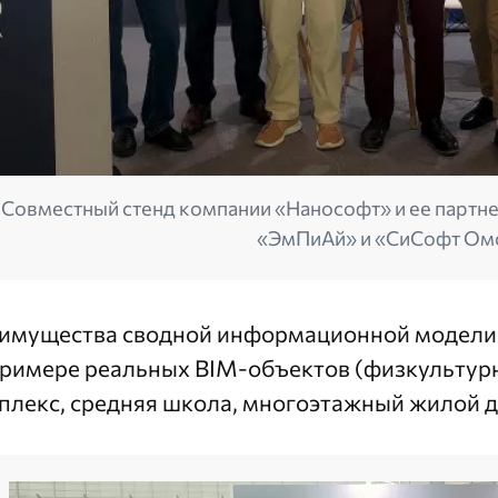
Совместный стенд компании «Нанософт» и ее партн
«ЭмПиАй» и «СиСофт Ом
имущества сводной информационной модели г
примере реальных BIM-объектов (физкульту
плекс, средняя школа, многоэтажный жилой 