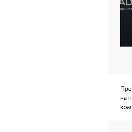
Пре
на 
ком