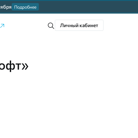
тября
Подробнее
Личный кабинет
софт»