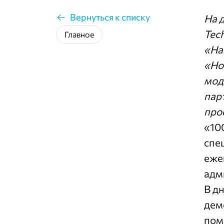
Вернуться к списку
На 
Tec
Главное
«На
«Но
мод
пар
про
«10
спе
еже
адм
В д
дем
пом