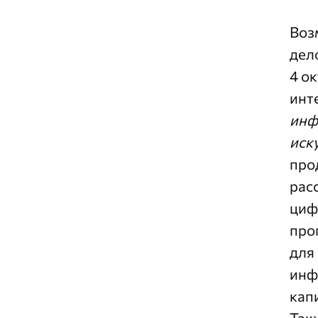
Воз
дел
4 о
инт
инф
иск
про
рас
циф
про
для
инф
кап
Так