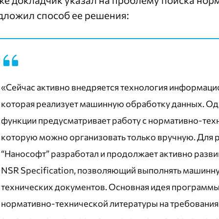
дложил способ ее решения:
«Сейчас активно внедряется технология информаци
которая реализует машинную обработку данных. Од
функции предусматривает работу с нормативно-тех
которую можно организовать только вручную. Для 
“Нанософт” разработал и продолжает активно разв
NSR Specification
, позволяющий выполнять машинн
технических документов. Основная идея программы
нормативно-технической литературы на требования 