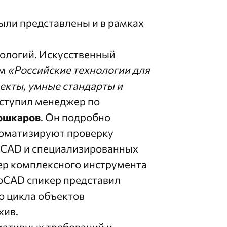
ыли представлены и в рамках
нологий. Искусственный
ом
«Российские технологии для
кты, умные стандарты и
ступил менеджер по
ошкаров
. Он подробно
томатизируют проверку
oCAD
и специализированных
ер комплексного инструмента
oCAD спикер представил
 цикла объектов
хив.
мативных требований и