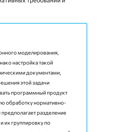
онного моделирования,
нако настройка такой
ническими документами,
решения этой задачи
ивать программный продукт
ую обработку нормативно-
 предполагает разделение
и их группировку по