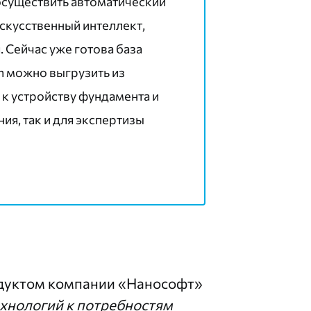
осуществить автоматический
искусственный интеллект,
 Сейчас уже готова база
n можно выгрузить из
к устройству фундамента и
ия, так и для экспертизы
одуктом компании «Нанософт»
ехнологий к потребностям