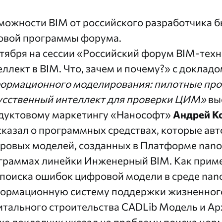
можности BIM от российского разработчика б
овой программы форума.
ктября на сессии «Российский форум BIM-тех
еллект в BIM. Что, зачем и почему?» с доклад
ормационного моделирования: пилотные прое
усственный интеллект для проверки ЦИМ»
вы
дуктовому маркетингу «Нанософт»
Андрей К
сказал о программных средствах, которые ав
ровых моделей, созданных в
Платформе nan
граммах линейки Инженерный BIM. Как прим
 поиска ошибок цифровой модели в среде nan
ормационную систему поддержки жизненного
итального строительства CADLib Модель и Ар
же докладчик указал на проблему поиска нор