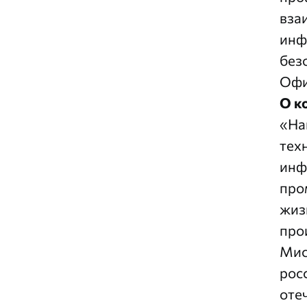
вза
инф
без
Офи
О к
«На
тех
инф
про
жиз
про
Мис
рос
оте