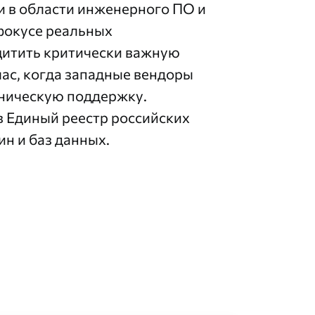
и в области инженерного ПО и
 фокусе реальных
щитить критически важную
ас, когда западные вендоры
хническую поддержку.
в
Единый реестр российских
н и баз данных
.