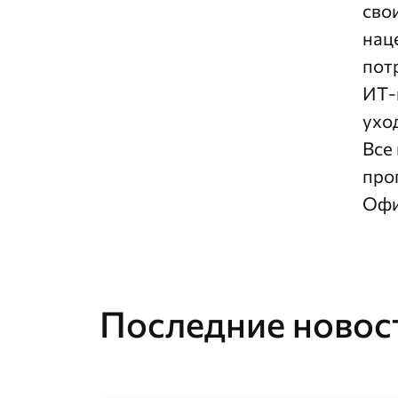
сво
нац
пот
ИТ-
ухо
Все
про
Офи
Последние новост