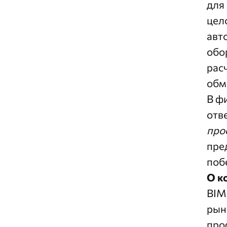
для
цел
авт
обо
рас
обм
В ф
отв
про
пре
поб
О к
BIM
рын
про