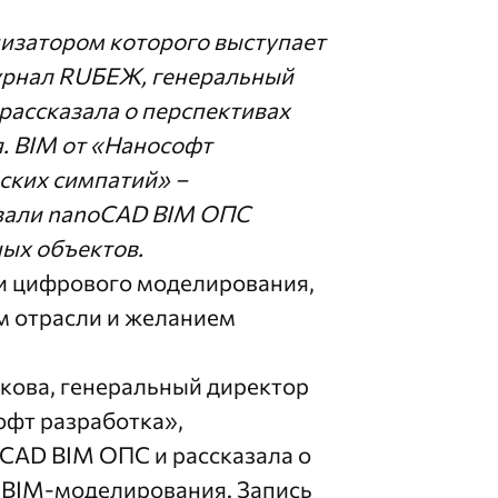
изатором которого выступает
журнал RUБЕЖ, генеральный
ассказала о перспективах
я.
BIM от «Нанософт
ских симпатий» –
вали nanoCAD BIM ОПС
ых объектов.
ти цифрового моделирования,
м отрасли и желанием
кова, генеральный директор
фт разработка»,
CAD BIM ОПС и рассказала о
 BIM-моделирования. Запись