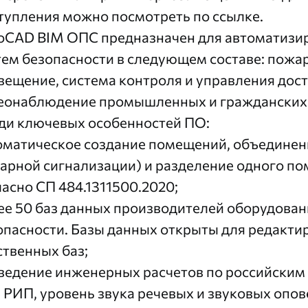
тупления можно посмотреть
по ссылке
.
oCAD BIM ОПС
предназначен для автоматизи
тем безопасности в следующем составе: пожа
вещение, система контроля и управления дост
еонаблюдение промышленных и гражданских 
ди ключевых особенностей ПО:
оматическое создание помещений, объединени
арной сигнализации) и разделение одного п
ласно СП 484.1311500.2020;
ее 50 баз данных производителей оборудова
опасности. Базы данных открыты для редакти
ственных баз;
ведение инженерных расчетов по российским 
 РИП, уровень звука речевых и звуковых опов