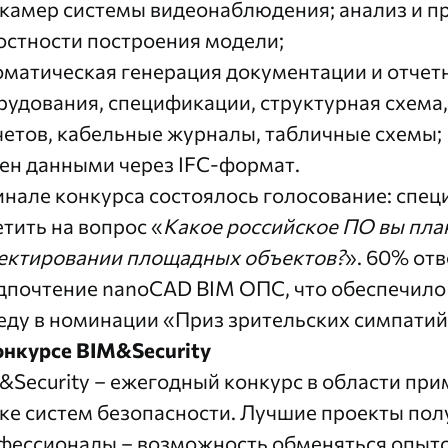
 камер системы видеонаблюдения; анализ и пр
остности построения модели;
оматическая генерация документации и отчет
рудования, спецификации, структурная схема,
четов, кабельные журналы, табличные схемы;
ен данными через IFC-формат.
инале конкурса состоялось голосование: спе
етить на вопрос «
Какое российское ПО вы пла
ектировании площадных объектов?
». 60% от
дпочтение nanoCAD BIM ОПС, что обеспечило
еду в номинации «Приз зрительских симпатий
онкурсе BIM&Security
&Security – ежегодный конкурс в области пр
ке систем безопасности. Лучшие проекты пол
фессионалы – возможность обменяться опыто