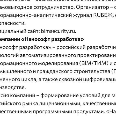
имовыгодное сотрудничество. Организатор –
ормационно-аналитический журнал RUБЕЖ, о
опасности.
циальный сайт:
bimsecurity.ru
.
омпании «Нанософт разработка»
нософт разработка» – российский разработч
нологий автоматизированного проектировани
ормационного моделирования (BIM/ТИМ) и 
мышленного и гражданского строительства (П
ненного цикла, а также сквозной цифровизаци
изводстве.
сия компании – формирование условий для м
сийского рынка лицензионными, качественны
чественными программными продуктами. «На