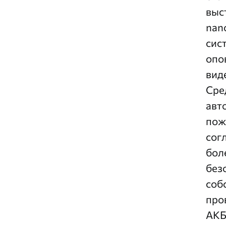
выс
nan
сис
опо
вид
Сре
авт
пож
сог
бол
без
соб
про
АКБ