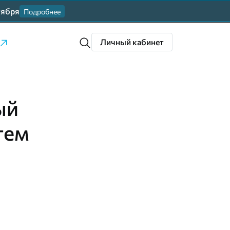
тября
Подробнее
Личный кабинет
ый
тем