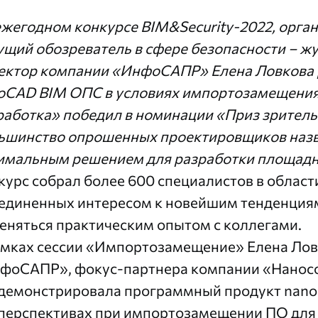
ежегодном конкурсе
BIM&Security-2022
,
орган
ущий обозреватель в сфере безопасности – 
ектор компании «ИнфоСАПР» Елена Ловкова р
oCAD BIM ОПС в условиях импортозамещени
работка» победил в номинации «Приз зритель
ьшинство опрошенных проектировщиков наз
имальным решением для разработки площадн
курс собрал более 600 специалистов в облас
единенных интересом к новейшим тенденция
еняться практическим опытом с коллегами.
амках сессии «Импортозамещение» Елена Лов
фоСАПР», фокус-партнера компании «Наносо
демонстрировала программный продукт nano
 перспективах при импортозамещении ПО для