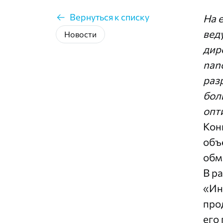
Вернуться к списку
На 
вед
Новости
дир
nan
раз
бол
опт
Кон
объ
обм
В р
«Ин
про
его