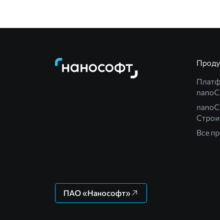
Прод
Плат
nano
nanoC
Строи
Все п
ПАО «Нанософт»