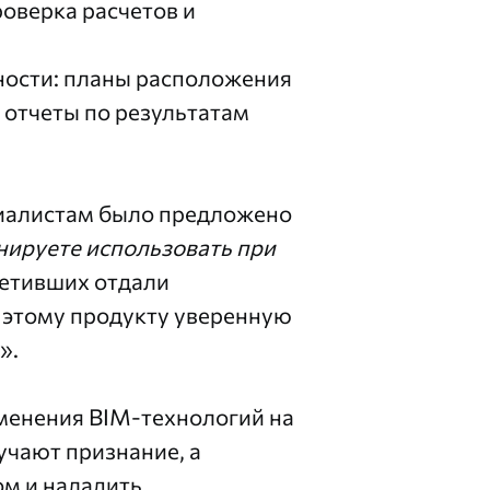
оверка расчетов и
ности: планы расположения
 отчеты по результатам
циалистам было предложено
нируете использовать при
ветивших отдали
 этому продукту уверенную
».
именения BIM-технологий на
учают признание, а
м и наладить