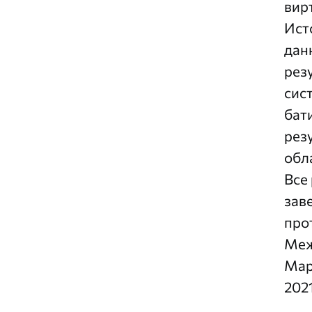
вир
Ист
дан
рез
сис
бат
рез
обл
Все
зав
про
Меж
Мар
2021