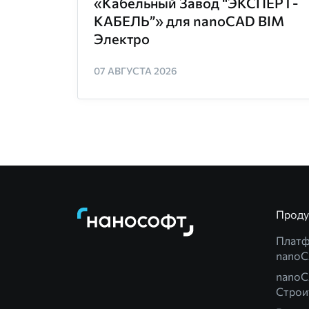
«Кабельный Завод “ЭКСПЕРТ-
КАБЕЛЬ”» для nanoCAD BIM
Электро
07 АВГУСТА 2026
Прод
Плат
nano
nanoC
Строи