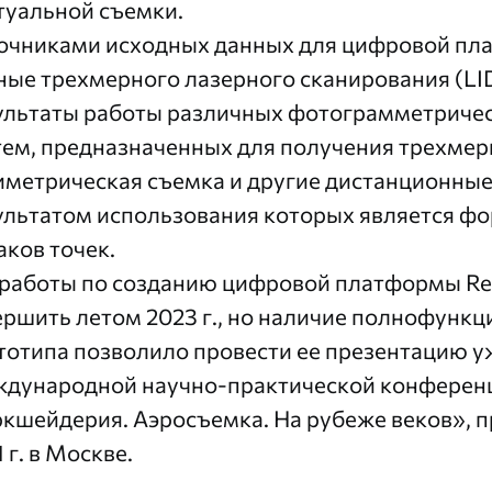
туальной съемки.
очниками исходных данных для цифровой пла
ные трехмерного лазерного сканирования (LI
ультаты работы различных фотограмметриче
тем, предназначенных для получения трехмер
иметрическая съемка и другие дистанционные
ультатом использования которых является ф
аков точек.
 работы по созданию цифровой платформы Re
ершить летом 2023 г., но наличие полнофунк
тотипа позволило провести ее презентацию уже
дународной научно-практической конференц
кшейдерия. Аэросъемка. На рубеже веков», п
 г. в Москве.