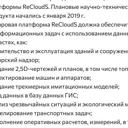
тформы ReCloudS. Плановые научно-техничес
укта начались с января 2019 г.
ровая платформа ReCloudS должна обеспечи
нформационных задач с использованием данн
стях, как:
оительство и эксплуатация зданий и сооружен
орский надзор;
дание 2,5D-чертежей и планов, в том числе то
ектирование машин и аппаратов;
дание трехмерных имитационных моделей;
д данных в базу данных ГИС;
лиз чрезвычайных ситуаций и экологический 
елирование транспортных задач;
олнение оперативных расчетов, измерений, в 