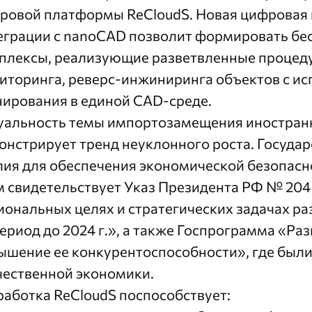
ровой платформы ReCloudS. Новая цифровая 
еграции с nanoCAD позволит формировать б
плексы, реализующие разветвленные процед
иторинга, реверс-инжиниринга объектов с и
нирования в единой CAD-среде.
уальность темы импортозамещения иностранн
онстрирует тренд неуклонного роста. Государ
лия для обеспечения экономической безопасно
м свидетельствует Указ Президента РФ № 204 о
иональных целях и стратегических задачах р
период до 2024 г.», а также Госпрограмма «Р
ышение ее конкурентоспособности», где были
чественной экономики.
работка ReCloudS поспособствует: