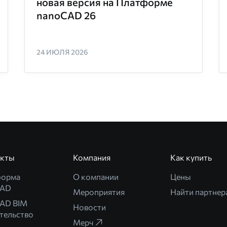
новая версия на Платформе
nanoCAD 26
24 ИЮЛЯ 2026
укты
Компания
Как купить
форма
О компании
Цены
CAD
Мероприятия
Найти партнер
AD BIM
Новости
тельство
Мерч