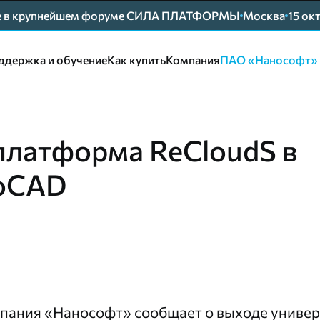
ие в крупнейшем форуме СИЛА ПЛАТФОРМЫ
Москва
15 ок
ддержка и обучение
Как купить
Компания
ПАО «Нанософт»
платформа ReCloudS в
noCAD
пания «Нанософт» сообщает о выходе униве