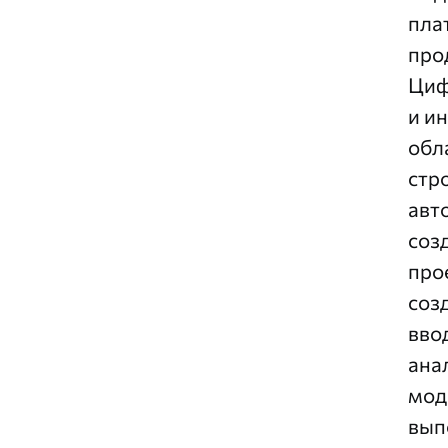
пла
прод
Циф
и и
обла
стр
авт
соз
про
соз
вво
ана
мод
вып