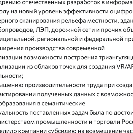
дрению отечественных разработок в информа
оду на новый уровень эффективности оцифро
ерного сканирования рельефа местности, зда
бопроводов, ЛЭП, дорожной сети и прочих об
иципальной, региональной и федеральной пр
ширения производства современной
лизации возможности построения триангуля
ализации из облаков точек для создания VR/
льности;
ышению производительности труда при создан
актировании полученных данных с возможнос
образования в семантические
уальность поставленных задач была по досто
истерством промышленности и торговли Рос
елило компании субсидию на возмещение част