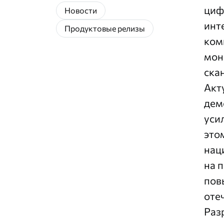
циф
Новости
инт
Продуктовые релизы
ком
мон
ска
Акт
дем
уси
это
нац
на 
пов
оте
Раз