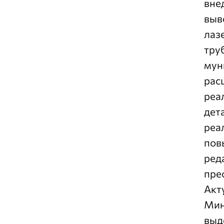
вне
выв
лаз
тру
мун
рас
реа
дет
реа
пов
ред
пре
Акт
Мин
выд