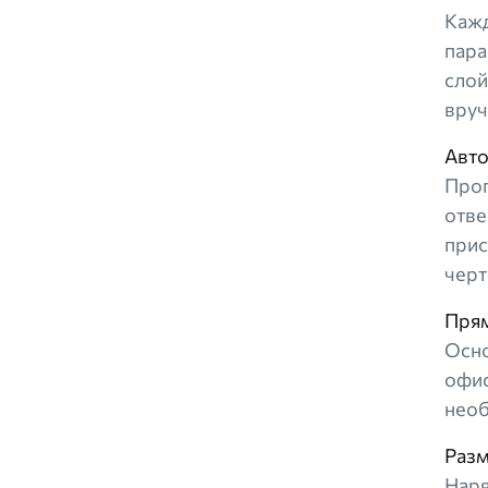
Кажд
пара
слой
вруч
Авто
Прог
отве
прис
черт
Прям
Осно
офис
необ
Разм
Наря