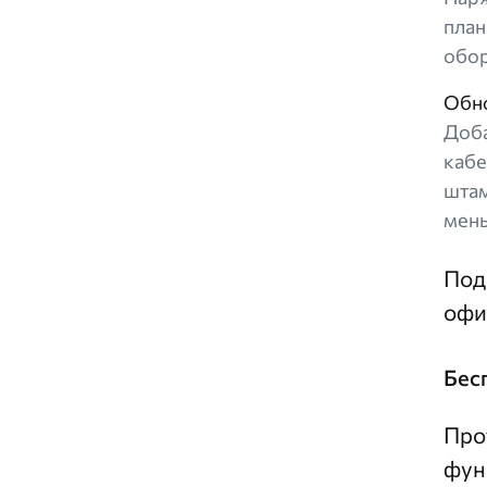
план
обор
Обн
Доба
кабе
штам
мень
Под
офи
Бес
Про
фун