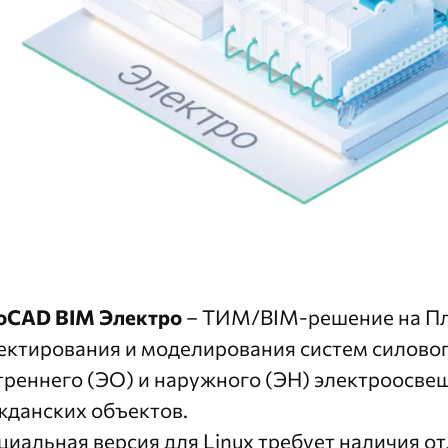
oCAD BIM Электро
– ТИМ/BIM-решение на
П
ектирования и моделирования систем силово
треннего (ЭО) и наружного (ЭН) электроосв
жданских объектов.
циальная версия для Linux требует наличия о