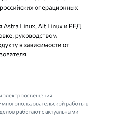
а российских операционных
stra Linux, Alt Linux и РЕД
новке, руководством
дукту в зависимости от
зователя.
 и электроосвещения
му многопользовательской работы в
делов работают с актуальными