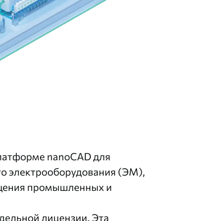
латформе nanoCAD
для
го электрооборудования (ЭМ),
ещения промышленных и
тдельной лицензии. Эта