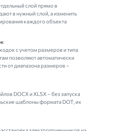
отдельный слой прямо в
ают в нужный слой, а изменить
ктирования каждого объекта
ок
одок с учетом размеров и типа
итам позволяют автоматически
ти от диапазона размеров –
йлов DOCX и XLSX – без запуска
льские шаблоны формата DOT, их
 расстановка электроприемников на