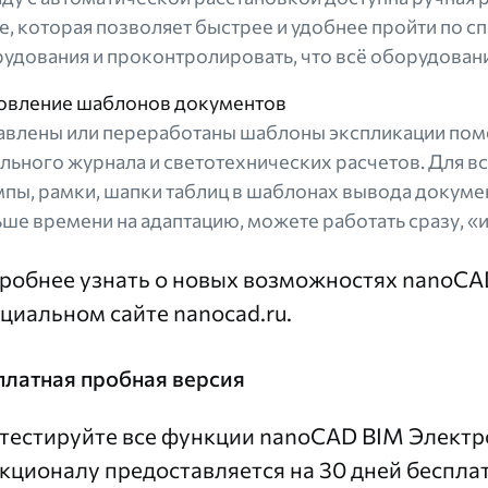
е, которая позволяет быстрее и удобнее пройти по с
удования и проконтролировать, что всё оборудован
овление шаблонов документов
влены или переработаны шаблоны экспликации поме
льного журнала и светотехнических расчетов. Для 
пы, рамки, шапки таблиц в шаблонах вывода докумен
ше времени на адаптацию, можете работать сразу, «
робнее узнать о новых возможностях nanoCA
циальном сайте
nanocad.ru
.
платная пробная версия
тестируйте все функции
nanoCAD BIM Электро
кционалу предоставляется на 30 дней беспла