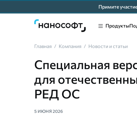
Примите участ
Продукты
По
Главная
/
Компания
/
Новости и статьи
Специальная вер
для отечественных
РЕД ОС
5 ИЮНЯ 2026