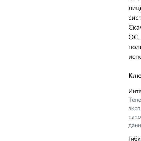
лиц
сист
Ска
ОС,
пол
исп
Клю
Инте
Тепе
эксп
nano
данн
Гибк