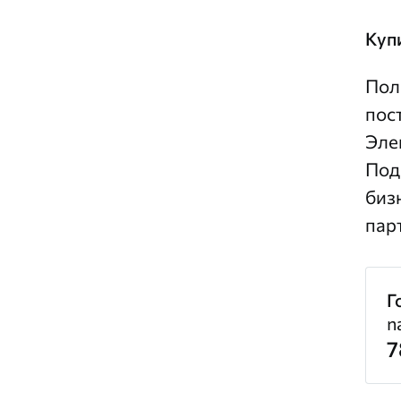
Куп
Пол
пос
Эле
Под
биз
пар
Г
n
7