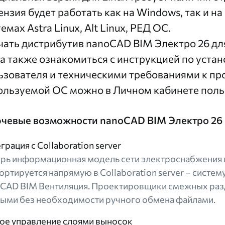
ензия будет работать как на Windows, так и н
емах Astra Linux, Alt Linux, РЕД ОС.
чать дистрибутив
nanoCAD BIM Электро 26 для A
 а также ознакомиться с инструкцией по уста
ьзователя и техническими требованиями к про
ользуемой ОС можно в
Личном кабинете
поль
чевые возможности nanoCAD BIM Электро 26
грация с Collaboration server
рь информационная модель сети электроснабжения
ортируется напрямую в Collaboration server – систе
CAD BIM Вентиляция. Проектировщики смежных раз
ыми без необходимости ручного обмена файлами.
ое управление слоями выносок