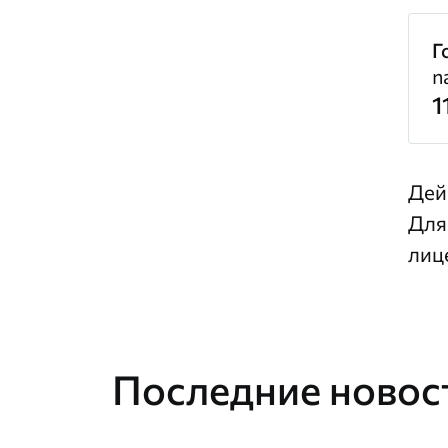
Г
n
1
Дей
Для
лиц
Последние новост