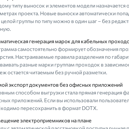
ому типу выносок и элементов модели назначается 
метрах проекта. Новые выноски автоматически попад
 целой группы по типу можно в один шаг – без реда
ную.
матическая генерация марок для кабельных проход
рамма самостоятельно формирует обозначения прох
рстия. Настраиваемые правила разделения по габар
ваивать разные марки группам проходок в зависимос
еж остается читаемым без ручной разметки.
ой экспорт документов без офисных приложений
вным способом выгрузки стала прямая генерация фа
ных приложений. Если вы использовали пользовате
ходимо пересохранить в формат DOTX.
ещение электроприемников на плане
ду с автоматической расстановкой доступна ручная