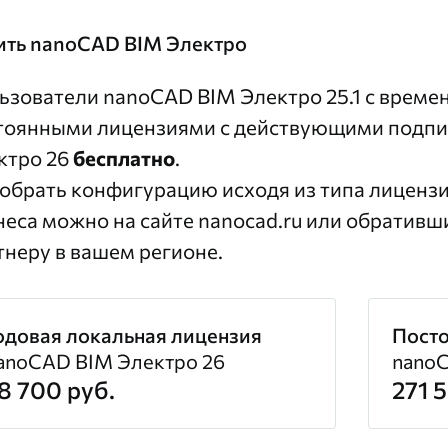
ить nanoCAD BIM Электро
ьзователи nanoCAD BIM Электро 25.1 с врем
тоянными лицензиями с действующими подп
ктро 26
бесплатно
.
обрать конфигурацию исходя из типа лицензи
неса можно на сайте
nanocad.ru
или обративш
тнеру
в вашем регионе.
одовая локальная лицензия
Посто
anoCAD BIM Электро 26
nanoC
8 700 руб.
271 