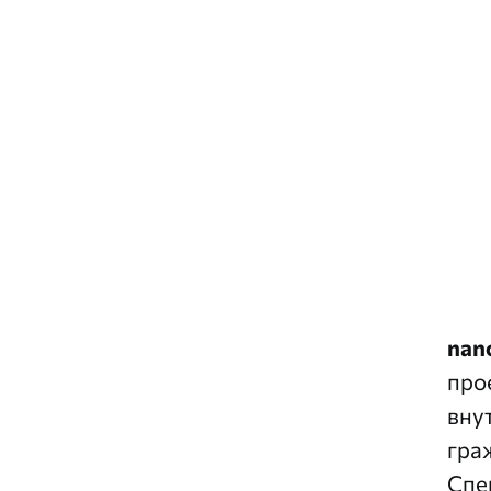
nan
про
вну
гра
Спе