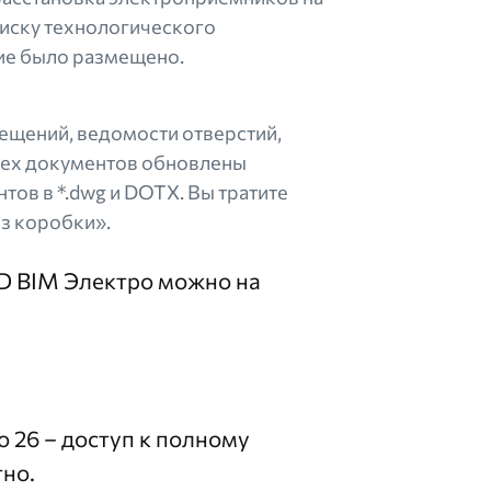
писку технологического
ие было размещено.
щений, ведомости отверстий,
всех документов обновлены
тов в *.dwg и DOTX. Вы тратите
из коробки».
D BIM Электро можно на
 26 – доступ к полному
тно.