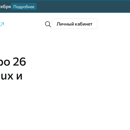
тября
Подробнее
Личный кабинет
ро 26
nux и