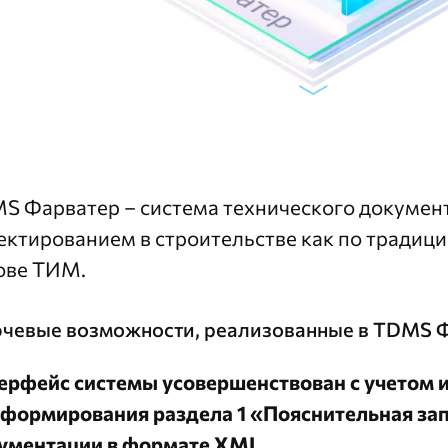
S Фарватер
– система технического докумен
ектированием в строительстве как по традици
ове ТИМ.
чевые возможности, реализованные в TDMS Ф
ерфейс системы усовершенствован с учетом 
 формирования раздела 1 «Пояснительная за
ументации в формате XML.