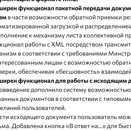
ширен функционал пакетной передачи докум
ам
в части возможности обратной приемки ре
оматизированной загрузкой и распределением
ополнение к механизму листа коллективной п
кционал работы с XML посредством трансмит
анизм в соответствии с требованиями Минстр
нтересованным лицам с возможностью обратн
верки, обеспечивая «бесшовность» взаимодей
ширен функционал для работы с исходящим 
овведение дополнило систему возможностью
занных документов в соответствии с типовым
еланий пользователей.
асти исходящего документа пользователь мож
ьма. Добавлена кнопка «В ответ на…» для быс