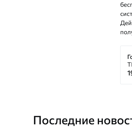
бес
сис
Дей
пол
Г
T
1
Последние новост