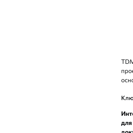
TDM
про
осн
Клю
Инт
для
док