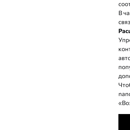
соо
В ч
свя
Рас
Упр
кон
авт
поп
доп
Что
nan
«Во