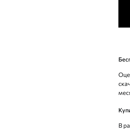
Бес
Оце
ска
мес
Куп
В р