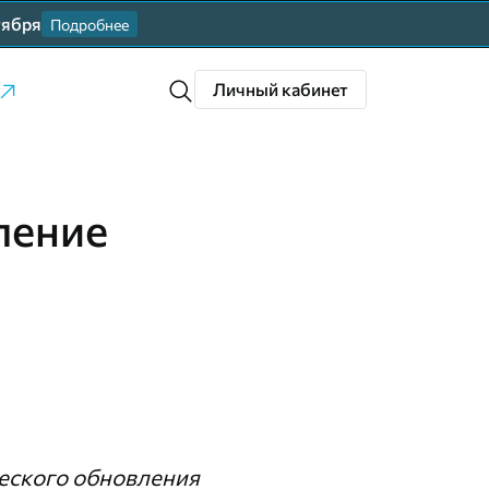
тября
Подробнее
Личный кабинет
ление
еского обновления