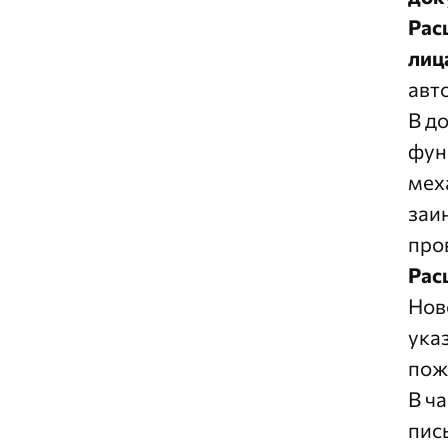
Рас
лиц
авт
В д
фун
мех
заи
про
Рас
Нов
ука
пож
В ч
пис