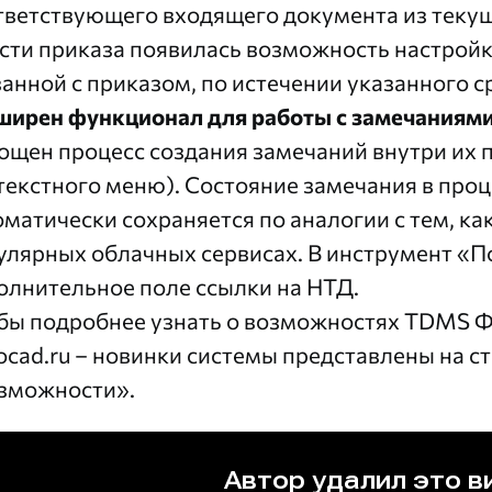
тветствующего входящего документа из текущ
асти приказа появилась возможность настрой
занной с приказом, по истечении указанного с
ширен функционал для работы с замечаниями
ощен процесс создания замечаний внутри их п
текстного меню). Состояние замечания в проц
оматически сохраняется по аналогии с тем, как
улярных облачных сервисах. В инструмент «
олнительное поле ссылки на НТД.
бы подробнее узнать о возможностях TDMS Фа
ocad.ru
– новинки системы представлены на ст
зможности»
.