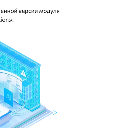
енной версии модуля
tion»
.