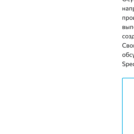
нап
про
вып
соз
Сво
обс
Spec