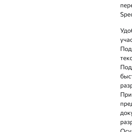
пер
Spec
Удо
уча
Под
тек
Под
быс
раз
При
пре
док
раз
Осу