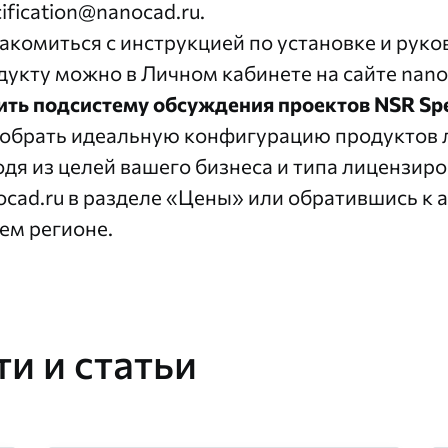
ification@nanocad.ru
.
акомиться с
инструкцией по установке
и
руко
дукту можно в
Личном кабинете
на сайте
nano
ить подсистему обсуждения проектов NSR Spe
обрать идеальную конфигурацию продуктов ли
одя из целей вашего бизнеса и типа лицензиро
ocad.ru
в разделе
«Цены»
или обратившись к
ем регионе.
и и статьи