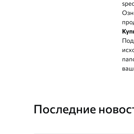
spec
Озн
про
Куп
Под
исх
nan
ваш
Последние новост