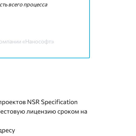
сть всего процесса
компании «Нанософт»
оектов NSR Specification
тестовую лицензию
сроком на
дресу