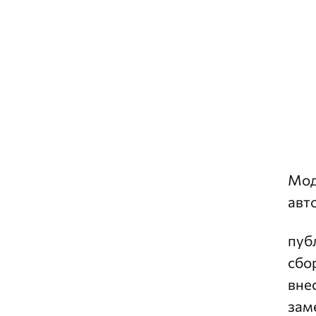
Мод
авт
пуб
сбо
вне
зам