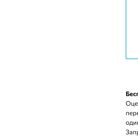
Бес
Оце
пер
оди
Зап