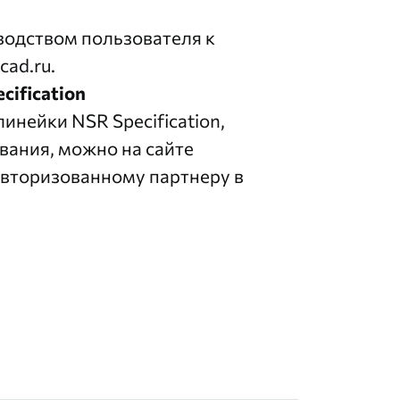
водством пользователя
к
cad.ru
.
cification
нейки NSR Specification,
вания, можно на сайте
авторизованному партнеру
в