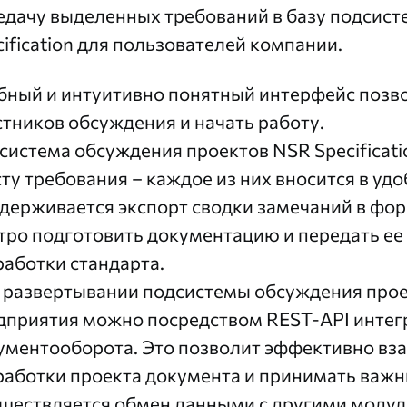
едачу выделенных требований в базу
подсист
ification
для пользователей компании.
бный и интуитивно понятный интерфейс позво
стников обсуждения и начать работу.
система обсуждения проектов NSR Specificati
сту требования – каждое из них вносится в уд
держивается экспорт сводки замечаний в фор
тро подготовить документацию и передать ее
работки стандарта.
 развертывании подсистемы обсуждения прое
дприятия можно посредством REST-API интег
ументооборота. Это позволит эффективно вза
работки проекта документа и принимать важн
ществляется обмен данными с другими модулям