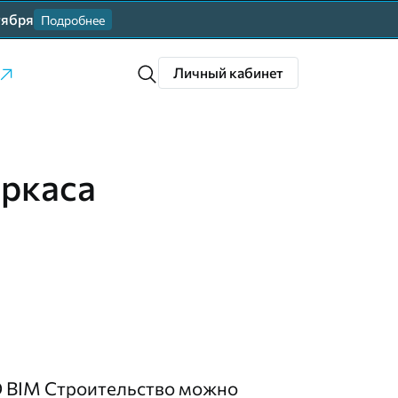
тября
Подробнее
Личный кабинет
аркаса
 BIM Строительство
можно