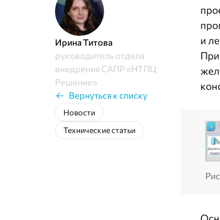
про
про
и ле
Ирина Титова
При
руководитель отдела
внедрения САПР «НТПЦ
жел
Решение»
кон
Вернуться к списку
Новости
Технические статьи
Рис
Осн