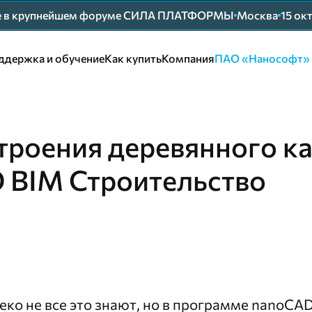
ие в крупнейшем форуме СИЛА ПЛАТФОРМЫ
Москва
15 ок
ддержка и обучение
Как купить
Компания
ПАО «Нанософт»
троения деревянного к
D BIM Строительство
еко не все это знают, но в программе
nanoCAD