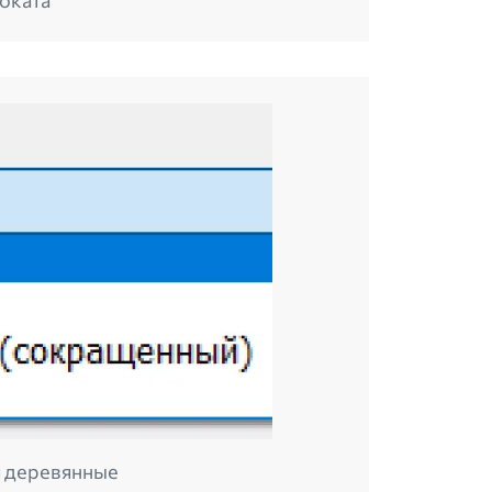
роката
я деревянные