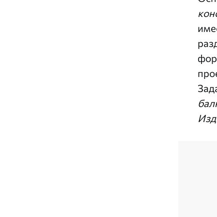
кон
име
раз
фор
про
Зад
бал
Изд