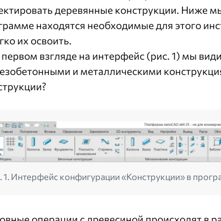
ектировать деревянные конструкции. Ниже мы
грамме находятся необходимые для этого инс
гко их освоить.
 первом взгляде на интерфейс (рис. 1) мы вид
езобетонными и металлическими конструкция
струкции?
. 1. Интерфейс конфигурации «Конструкции» в прог
овные операции с древесиной происходят в р