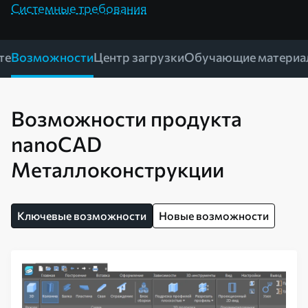
Системные требования
те
Возможности
Центр загрузки
Обучающие материа
Возможности продукта
nanoCAD
Металлоконструкции
Ключевые возможности
Новые возможности