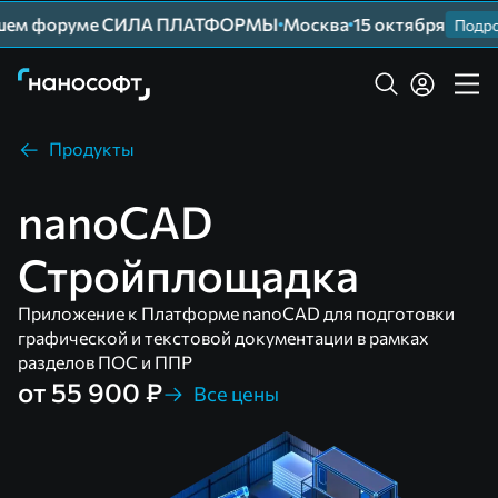
йшем форуме СИЛА ПЛАТФОРМЫ
Москва
15 октября
Подроб
Продукты
nanoCAD
Стройплощадка
Приложение к Платформе nanoCAD для подготовки
графической и текстовой документации в рамках
разделов ПОС и ППР
от 55 900 ₽
Все цены