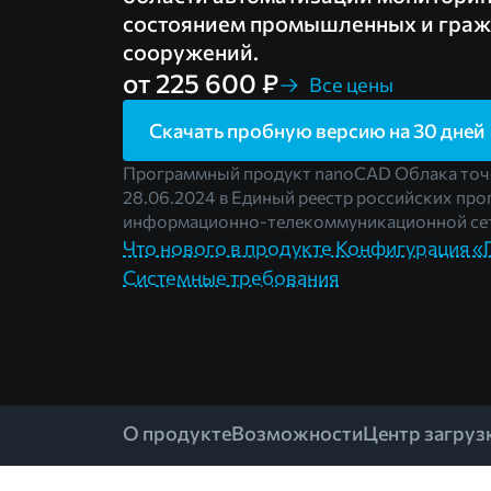
состоянием промышленных и граж
сооружений.
от 225 600 ₽
Все цены
Скачать пробную версию на 30 дней
Программный продукт nanoCAD Облака точ
28.06.2024 в Единый реестр российских про
информационно-телекоммуникационной сет
Что нового в продукте Конфигурация 
Системные требования
О продукте
Возможности
Центр загруз