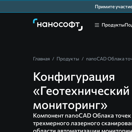
Примите участ
Продукты
По
Главная
/
Продукты
/
nanoCAD Облака то
Конфигурация
«Геотехнический
мониторинг»
Компонент nanoCAD Облака точек
трехмерного лазерного сканирован
области автоматизации мониторинг