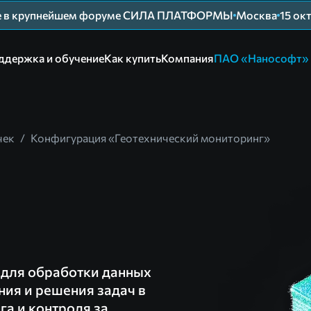
ие в крупнейшем форуме СИЛА ПЛАТФОРМЫ
Москва
15 ок
ддержка и обучение
Как купить
Компания
ПАО «Нанософт»
чек
/
Конфигурация «Геотехнический мониторинг»
 для обработки данных
ия и решения задач в
а и контроля за