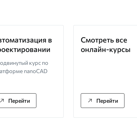
втоматизация в
Смотреть все
роектировании
онлайн-курсы
одвинутый курс по
атформе nanoCAD
Перейти
Перейти