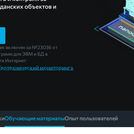
данских объектов и
ек включен за
№23036
от
грамм для ЭВМ и БД в
и Интернет
«Геотехнический мониторинг»
ки
Обучающие материалы
Опыт пользователей