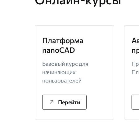
Платформа
А
nanoCAD
п
Базовый курс для
Пр
начинающих
Пл
пользователей
Перейти